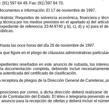
 (91) 597 64 49. Fax: (91) 597 84 70.
 documentos e información: El 17 de noviembre de 1997.
ntratista: Requisitos de solvencia económica, financiera y técn
 técnica por los medios previstos en el apartado a) del artícul
 expediente de referencia 33-M-9740 y b), c), d) y e) para el d
úblicas.
 Hasta las once horas del día 26 de noviembre de 1997.
 que figure en el pliego de cláusulas administrativas particula
 expedientes reseñados en este anuncio de subasta, los intere
n la documentación completa, debiendo incluir necesariament
 autenticada del certificado de clasificación.
a receptora de pliegos de la Dirección General de Carreteras, pa
oposiciones por correo, a dicha dirección deberá realizarse d
 de Contratación del Estado. El télex o telegrama prevenido en
te anuncio para la recepción de ofertas y deberá incluir el núme