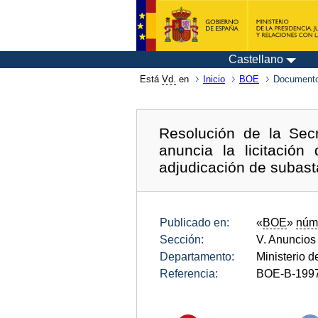
Castellano
Está
Vd.
en
Inicio
BOE
Documento
Resolución de la Secr
anuncia la licitació
adjudicación de subast
Publicado en:
«
BOE
»
núm
Sección:
V. Anuncios
Departamento:
Ministerio 
Referencia:
BOE-B-199