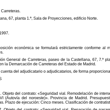
 Carreteras.
ana, 67, planta 1.ª, Sala de Proyecciones, edificio Norte.
 1997.
posición económica se formulará estrictamente conforme al 
es.
n General de Carreteras, paseo de la Castellana, 67, 7.ª pla
y en la Demarcación de Carreteras del Estado de Madrid.
cuenta del adjudicatario o adjudicatarios, de forma proporciona
S
. Objeto del contrato: «Seguridad vial. Remodelación de inters
VI (Autovía del noroeste)». Provincia de Madrid. Presupuest
as. Plazo de ejecución: Cinco meses. Clasificación de contratis
. Objeto del contrato: «Seguridad vial. Reparación de pasare