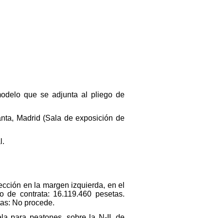
modelo que se adjunta al pliego de
nta, Madrid (Sala de exposición de
l.
ección en la margen izquierda, en el
o de contrata: 16.119.460 pesetas.
tas: No procede.
la para peatones, sobre la N-II, de