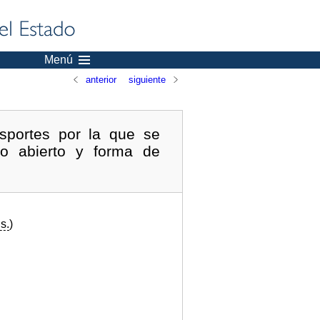
Menú
anterior
siguiente
nsportes por la que se
to abierto y forma de
s.
)