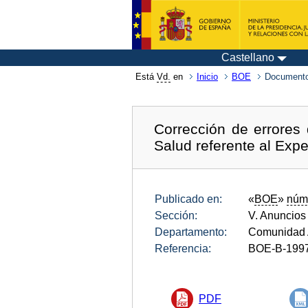
Castellano
Está
Vd.
en
Inicio
BOE
Documento
Corrección de errores
Salud referente al Ex
Publicado en:
«
BOE
»
núm
Sección:
V. Anuncios
Departamento:
Comunidad 
Referencia:
BOE-B-199
PDF