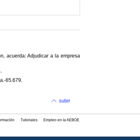
ón, acuerda: Adjudicar a la empresa
.
a.-65.679.
subir
formación
Tutoriales
Empleo en la AEBOE