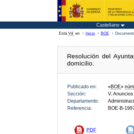
Castellano
Está
Vd.
en
Inicio
BOE
Documento
Resolución del Ayunt
domicilio.
Publicado en:
«
BOE
»
núm
Sección:
V. Anuncios
Departamento:
Administrac
Referencia:
BOE-B-199
PDF