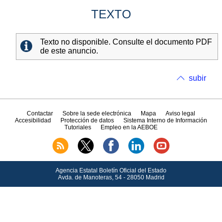
TEXTO
Texto no disponible. Consulte el documento PDF
de este anuncio.
subir
Contactar
Sobre la sede electrónica
Mapa
Aviso legal
Accesibilidad
Protección de datos
Sistema Interno de Información
Tutoriales
Empleo en la AEBOE
Agencia Estatal Boletín Oficial del Estado
Avda.
de Manoteras, 54 - 28050 Madrid