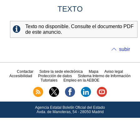
TEXTO
Texto no disponible. Consulte el documento PDF
de este anuncio.
subir
Contactar
Sobre la sede electrónica
Mapa
Aviso legal
Accesibilidad
Protección de datos
Sistema Interno de Información
Tutoriales
Empleo en la AEBOE
Agencia Estatal Boletín Oficial del Estado
Avda.
de Manoteras, 54 - 28050 Madrid