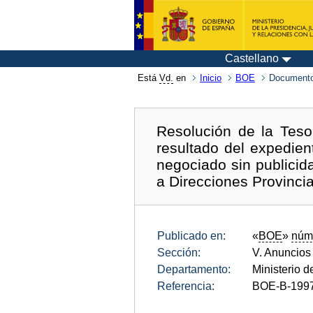
Castellano
Está
Vd.
en
Inicio
BOE
Documento
Resolución de la Teso
resultado del expedien
negociado sin publicid
a Direcciones Provincia
Publicado en:
«
BOE
»
núm
Sección:
V. Anuncios
Departamento:
Ministerio d
Referencia:
BOE-B-199