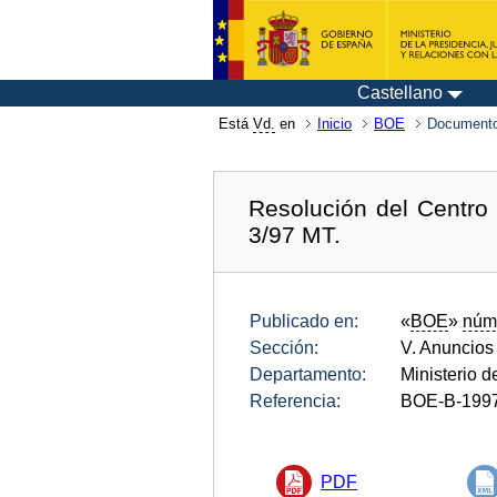
Castellano
Está
Vd.
en
Inicio
BOE
Documento
Resolución del Centro
3/97 MT.
Publicado en:
«
BOE
»
núm
Sección:
V. Anuncios
Departamento:
Ministerio 
Referencia:
BOE-B-199
PDF