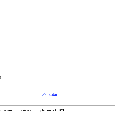
3.
subir
formación
Tutoriales
Empleo en la AEBOE