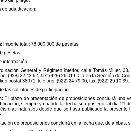
a 8 del pliego.
a de adjudicación:
: Importe total: 78.000.000 de pesetas.
00 pesetas.
 información:
rdinación General y Régimen Interior, calle Tomás Miller, 38
ono: (928) 22 42 62, fax: (928) 26 01 60, o en la Sección de Co
go postal 38071, teléfono: (922) 24 79 00, fax: (922) 29 10 39.
de las solicitudes de participación:
n: El plazo de presentación de proposiciones concluirá una ve
licación, siempre y cuando tal fecha sea posterior al día 21 de
is días naturales desde que se haya publicado la presente lic
»
ntación de proposiciones concluirá en la fecha que, de ambas, s