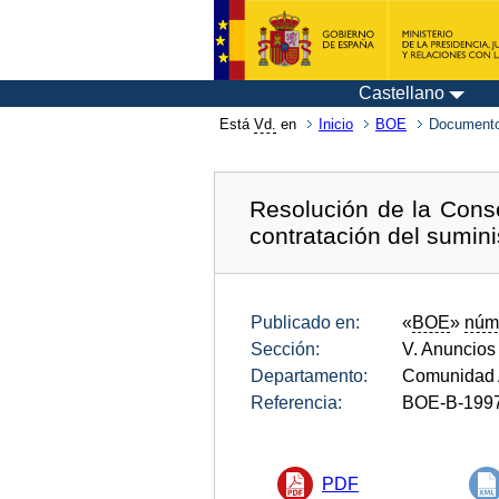
Castellano
Está
Vd.
en
Inicio
BOE
Documento
Resolución de la Conse
contratación del sumini
Publicado en:
«
BOE
»
núm
Sección:
V. Anuncios
Departamento:
Comunidad 
Referencia:
BOE-B-199
PDF