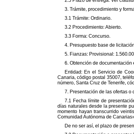
2.5 Plazo de entrega: Ver cláusul
3. Trámite, procedimiento y form
3.1 Trámite: Ordinario.
3.2 Procedimiento: Abierto.
3.3 Forma: Concurso.
4. Presupuesto base de licitación
5. Fianzas: Provisional: 1.560.0
6. Obtención de documentación e
Entidad: En el Servicio de Coo
Canaria, código postal 35007, teléf
número, Santa Cruz de Tenerife, códi
7. Presentación de las ofertas o 
7.1 Fecha límite de presentació
días naturales desde la presente pub
momento hayan transcurrido veintisé
Comunidad Autónoma de Canarias
De no ser así, el plazo de prese