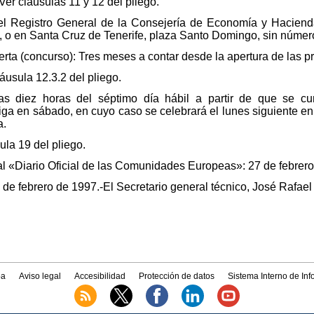
er cláusulas 11 y 12 del pliego.
el Registro General de la Consejería de Economía y Hacienda,
o en Santa Cruz de Tenerife, plaza Santo Domingo, sin número
ferta (concurso): Tres meses a contar desde la apertura de las
áusula 12.3.2 del pliego.
 las diez horas del séptimo día hábil a partir de que se c
ga en sábado, en cuyo caso se celebrará el lunes siguiente en
a.
ula 19 del pliego.
al «Diario Oficial de las Comunidades Europeas»: 27 de febrer
e febrero de 1997.-El Secretario general técnico, José Rafael
a
Aviso legal
Accesibilidad
Protección de datos
Sistema Interno de In