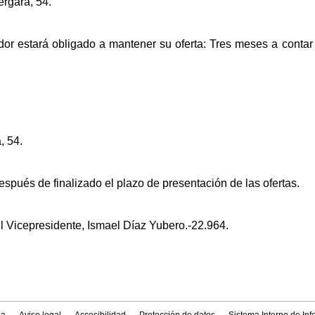
ergara, 54.
tador estará obligado a mantener su oferta: Tres meses a conta
, 54.
espués de finalizado el plazo de presentación de las ofertas.
l Vicepresidente, Ismael Díaz Yubero.-22.964.
a
Aviso legal
Accesibilidad
Protección de datos
Sistema Interno de In