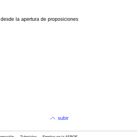
r desde la apertura de proposiciones
subir
formación
Tutoriales
Empleo en la AEBOE