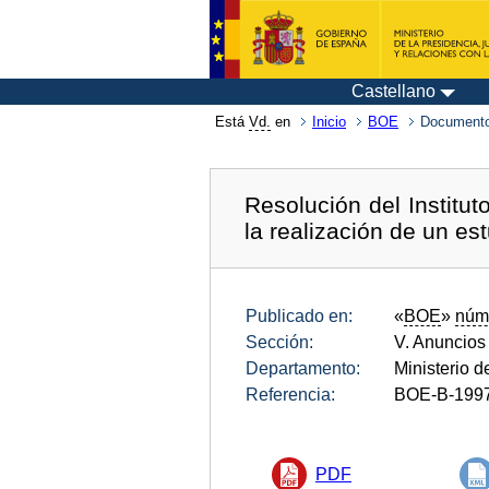
Castellano
Está
Vd.
en
Inicio
BOE
Documento
Resolución del Institu
la realización de un es
Publicado en:
«
BOE
»
núm
Sección:
V. Anuncios
Departamento:
Ministerio 
Referencia:
BOE-B-199
PDF