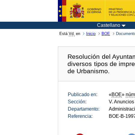
Castellano
Está
Vd.
en
Inicio
BOE
Documento
Resolución del Ayuntam
diversos tipos de impr
de Urbanismo.
Publicado en:
«
BOE
»
núm
Sección:
V. Anuncios
Departamento:
Administrac
Referencia:
BOE-B-199