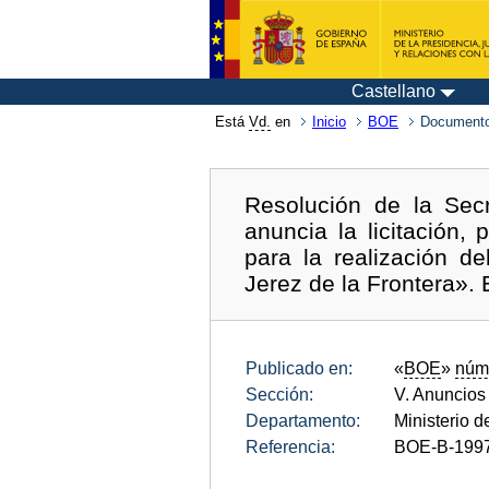
Castellano
Está
Vd.
en
Inicio
BOE
Documento
Resolución de la Secr
anuncia la licitación,
para la realización d
Jerez de la Frontera».
Publicado en:
«
BOE
»
núm
Sección:
V. Anuncios
Departamento:
Ministerio 
Referencia:
BOE-B-199