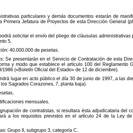
istrativas particulares y demás documentos estarán de manifi
a Primera Jefatura de Proyectos de esta Dirección General (
odrá solicitar el envío del pliego de cláusulas administrativas
nto 5.
ción: 40.000.000 de pesetas.
s: Se presentarán en el Servicio de Contratación de esta Dir
 forma y modo que establece el artículo 100 del Reglamento G
/1986 («Boletín Oficial del Estado» de 12 de diciembre).
ndrá lugar en acto público el día 30 de junio de 1997, a las die
 los Sagrados Corazones, 7, planta baja).
esetas.
tificaciones mensuales.
rupación de contratistas, si resultara ésta adjudicataria del c
rá a los requisitos previstos en el artículo 24 de la Ley d
tas: Grupo II, subgrupo 3, categoría C.