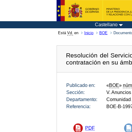
Castellano
Está
Vd.
en
Inicio
BOE
Documento
Resolución del Servic
contratación en su ámb
Publicado en:
«
BOE
»
núm
Sección:
V. Anuncios
Departamento:
Comunidad 
Referencia:
BOE-B-199
PDF