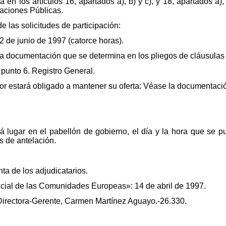
en los artículos 16, apartados a), b) y c), y 18, apartados a),
raciones Públicas.
de las solicitudes de participación:
2 de junio de 1997 (catorce horas).
a documentación que se determina en los pliegos de cláusulas a
punto 6. Registro General.
tador estará obligado a mantener su oferta: Véase la documentaci
drá lugar en el pabellón de gobierno, el día y la hora que se 
s de antelación.
ta de los adjudicatarios.
ficial de las Comunidades Europeas»: 14 de abril de 1997.
a Directora-Gerente, Carmen Martínez Aguayo.-26.330.