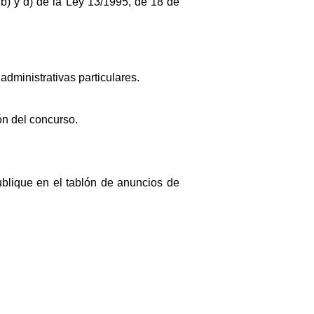
 b) y d) de la Ley 13/1995, de 18 de
dministrativas particulares.
ón del concurso.
publique en el tablón de anuncios de