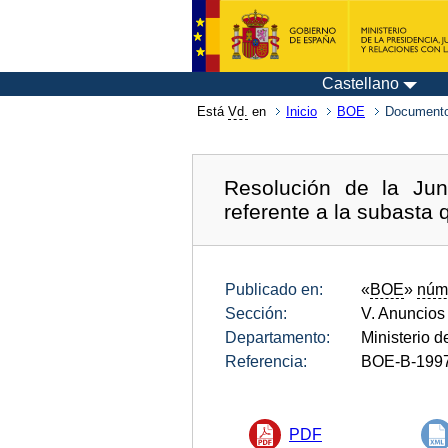
Castellano
Está
Vd.
en
Inicio
BOE
Documento
Resolución de la Ju
referente a la subasta q
Publicado en:
«
BOE
»
núm
Sección:
V. Anuncios
Departamento:
Ministerio 
Referencia:
BOE-B-199
PDF