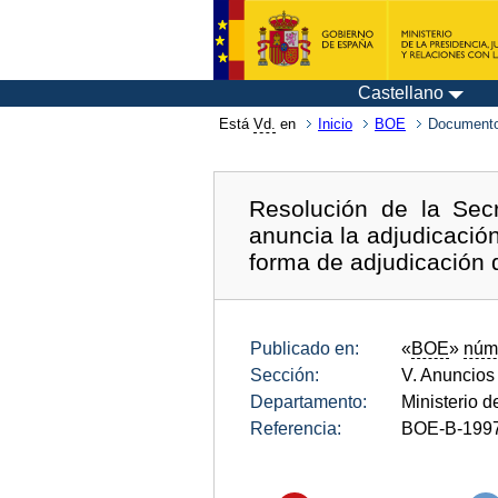
Castellano
Está
Vd.
en
Inicio
BOE
Documento
Resolución de la Secr
anuncia la adjudicación
forma de adjudicación 
Publicado en:
«
BOE
»
núm
Sección:
V. Anuncios
Departamento:
Ministerio 
Referencia:
BOE-B-199