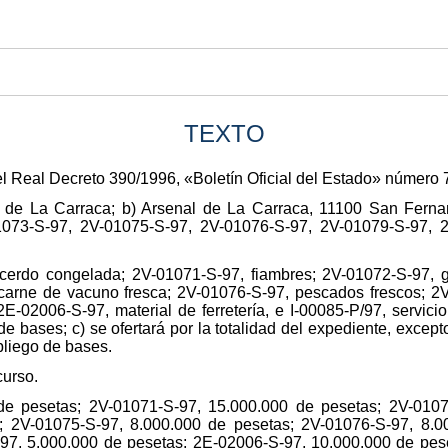
TEXTO
 Real Decreto 390/1996, «Boletín Oficial del Estado» número 
al de La Carraca; b) Arsenal de La Carraca, 11100 San Ferna
073-S-97, 2V-01075-S-97, 2V-01076-S-97, 2V-01079-S-97, 2
 cerdo congelada; 2V-01071-S-97, fiambres; 2V-01072-S-97, 
 carne de vacuno fresca; 2V-01076-S-97, pescados frescos; 2
 2E-02006-S-97, material de ferretería, e I-00085-P/97, servic
 de bases; c) se ofertará por la totalidad del expediente, exce
 pliego de bases.
curso.
de pesetas; 2V-01071-S-97, 15.000.000 de pesetas; 2V-0107
; 2V-01075-S-97, 8.000.000 de pesetas; 2V-01076-S-97, 8.0
97, 5.000.000 de pesetas; 2E-02006-S-97, 10.000.000 de pese