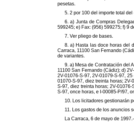
pesetas.
5. 2 por 100 del importe total de
6. a) Junta de Compras Delegad
599245; e) Fax: (956) 599275; f) 9 d
7. Ver pliego de bases.
8. a) Hasta las doce horas del 
Carraca, 11100 San Fernando (Cádiz);
de variantes.
9. a) Mesa de Contratación del 
11100 San Fernando (Cádiz); d) 2V
2V-01076-S-97, 2V-01079-S-97, 25 d
01070-S-97, diez treinta horas; 2V
S-97, diez treinta horas; 2V-01076-
S-97, once horas, e I-00085-P/97, on
10. Los licitadores gestionarán 
11. Los gastos de los anuncios s
La Carraca, 6 de mayo de 1997.-