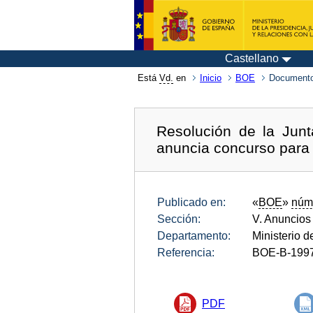
Castellano
Está
Vd.
en
Inicio
BOE
Documento
Resolución de la Jun
anuncia concurso para 
Publicado en:
«
BOE
»
núm
Sección:
V. Anuncios
Departamento:
Ministerio 
Referencia:
BOE-B-199
PDF