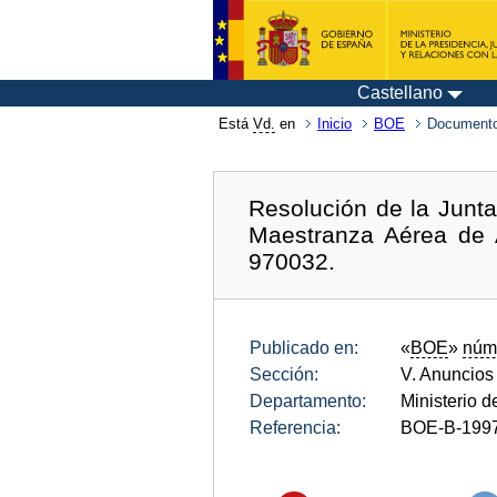
Castellano
Está
Vd.
en
Inicio
BOE
Documento
Resolución de la Junt
Maestranza Aérea de A
970032.
Publicado en:
«
BOE
»
núm
Sección:
V. Anuncios
Departamento:
Ministerio 
Referencia:
BOE-B-199