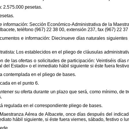
n: 2.575.000 pesetas.
esetas.
 información: Sección Económico-Administrativa de la Maestra
bacete, teléfono (967) 22 38 00, extensión 237, fax (967) 22 37
cumentos e información: Diecinueve días naturales siguientes 
tratista: Los establecidos en el pliego de cláusulas administrati
n de las ofertas o solicitudes de participación: Veintiséis días 
l del Estado» o el inmediato hábil siguiente si éste fuera festivo
a contemplada en el pliego de bases.
icada en el punto 6.
mantener su oferta durante un plazo que será, como mínimo, de t
.
tá regulada en el correspondiente pliego de bases.
la Maestranza Aérea de Albacete, once días después del indicad
diato hábil siguiente, si éste fuera viernes, sábado, festivo o lu
cede.