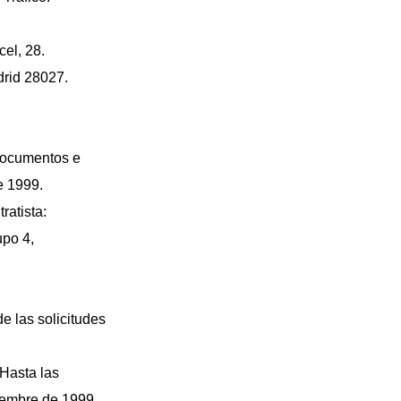
cel, 28.
drid 28027.
 documentos e
e 1999.
ratista:
upo 4,
de las solicitudes
 Hasta las
tiembre de 1999.