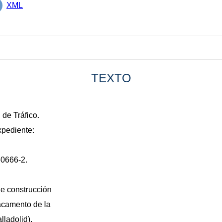
XML
TEXTO
de Tráfico.
xpediente:
60666-2.
de construcción
tacamento de la
ladolid).