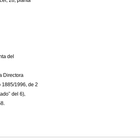
cel, 28, planta
nta del
a Directora
o 1885/1996, de 2
ado" del 6),
58.