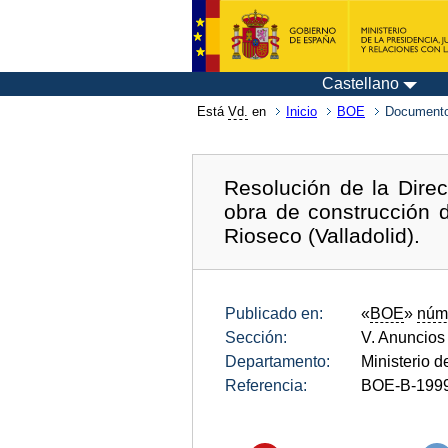
Castellano
Está
Vd.
en
Inicio
BOE
Documento
Resolución de la Dire
obra de construcción 
Rioseco (Valladolid).
Publicado en:
«
BOE
»
núm
Sección:
V. Anuncios
Departamento:
Ministerio de
Referencia:
BOE-B-199