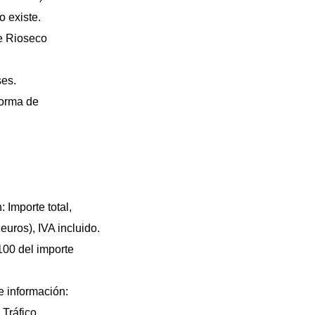
o existe.
e Rioseco
ses.
forma de
 Importe total,
uros), IVA incluido.
 100 del importe
 información:
Tráfico.