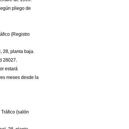
Según pliego de
áfico (Registro
, 28, planta baja.
id 28027.
dor estará
Tres meses desde la
 Tráfico (salón