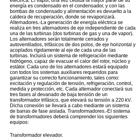
eléctrica. El vapor, una vez cedida la mayor parte de su
energía es condensado en el condensador, y con las
bombas de condensado y alimentación es devuelto a la
caldera de recuperación, donde se revaporizará.
Alternadores.-La generación de energía eléctrica se
realiza en tres alternadores de eje independiente de cada
una de las turbinas (dos turbinas de gas y una de vapor).
Los alternadores serán totalmente cerrados y
autoventilados, trifásicos de dos polos, de eje horizontal y
acoplados rígidamente al eje de cada una de las
turbinas. Incluirá un sistema de refrigeración mediante
hidrógeno, capaz de evacuar el calor del rotor, núcleo y
estátor. Cada uno de los alternadores estará equipado
con todos los sistemas auxiliares requeridos para
garantizar su correcto funcionamiento, tales como:
excitación y regulación de tensión, refrigeración, control,
medida y protección, etc. Cada alternador conectará sus
tres fases al devanado de baja tensión de un
transformador trifásico, que elevará su tensión a 220 kV.
Dicha conexión se llevará a cabo mediante un sistema
de barras de fase aislada. Transformadores.-El sistema
de transformadores deberá comprender los siguientes
equipos:
Transformador elevador.