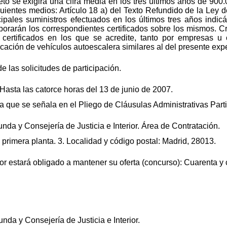
eto se exigirá una cifra media en los tres últimos años de 900.
iguientes medios: Artículo 18 a) del Texto Refundido de la Ley 
cipales suministros efectuados en los últimos tres años indic
rporarán los correspondientes certificados sobre los mismos. Cr
s certificados en los que se acredite, tanto por empresas u
icación de vehículos autoescalera similares al del presente exp
de las solicitudes de participación.
 Hasta las catorce horas del 13 de junio de 2007.
 que se señala en el Pliego de Cláusulas Administrativas Parti
nda y Consejería de Justicia e Interior. Área de Contratación.
- primera planta. 3. Localidad y código postal: Madrid, 28013.
ador estará obligado a mantener su oferta (concurso): Cuarenta y 
nda y Consejería de Justicia e Interior.