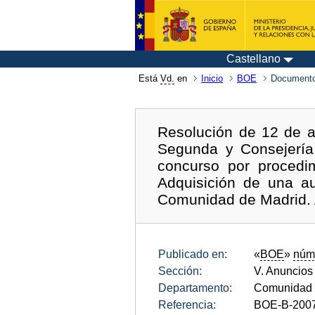
Castellano
Está
Vd.
en
Inicio
BOE
Documento
Resolución de 12 de a
Segunda y Consejería 
concurso por procedim
Adquisición de una a
Comunidad de Madrid.
Publicado en:
«
BOE
»
núm
Sección:
V. Anuncios
Departamento:
Comunidad 
Referencia:
BOE-B-200