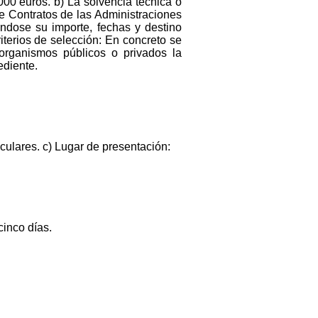
000 euros. b) La solvencia técnica o
de Contratos de las Administraciones
ándose su importe, fechas y destino
iterios de selección: En concreto se
 organismos públicos o privados la
ediente.
culares. c) Lugar de presentación:
cinco días.