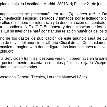
 planta baja. c) Localidad: Madrid. 28013. d) Fecha: 21 de junio
proposiciones se presentarán en tres (3) sobres (n.º 1: Do
umentación Técnica), cerrados y firmados por el licitador o 
e ellos el número de referencia y la denominación del contrato, 
orrespondiente NIF o CIF. El número y denominación de los so
res. En su interior se hará constar una relación numérica de lo
no de los gastos de publicación de este anuncio será de cu
echa de envío del anuncio al «Diario Oficial de las Comunidades
formático o página web donde figuren las informaciones relativ
adrid.org
a Servicios y trámites, después verá un hiperenlace en la parte i
, posteriormente, acceda a contratos públicos, elija la Vice
ltar las convocatorias.
 Secretaria General Técnica, Lourdes Manovel López.