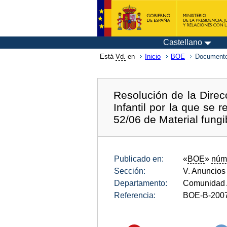
Castellano
Está
Vd.
en
Inicio
BOE
Documento
Resolución de la Direc
Infantil por la que se 
52/06 de Material fungi
Publicado en:
«
BOE
»
núm
Sección:
V. Anuncios
Departamento:
Comunidad 
Referencia:
BOE-B-200