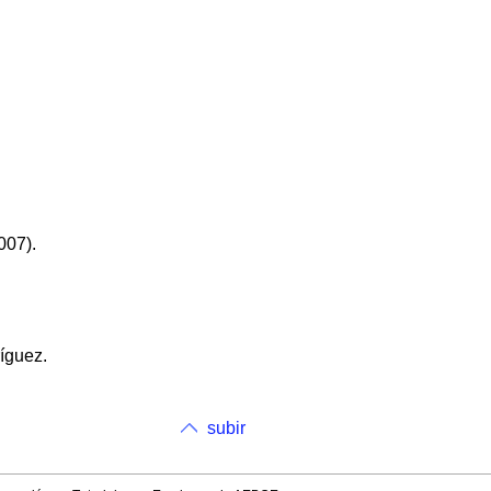
007).
íguez.
subir