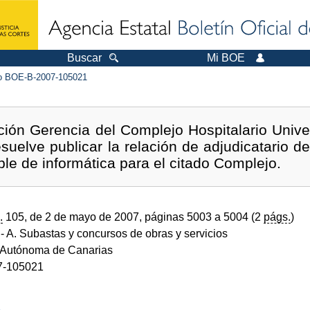
Buscar
Mi BOE
 BOE-B-2007-105021
ción Gerencia del Complejo Hospitalario Univer
resuelve publicar la relación de adjudicatario
ble de informática para el citado Complejo.
.
105, de 2 de mayo de 2007, páginas 5003 a 5004 (2
págs.
)
- A. Subastas y concursos de obras y servicios
Autónoma de Canarias
7-105021