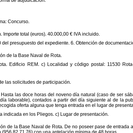
forma de adjudicación.
rma: Concurso.
. Importe total (euros). 40.000,00 € IVA incluido.
00 del presupuesto del expediente. 6. Obtención de documentaci
ión de la Base Naval de Rota.
ta. Edificio REM. c) Localidad y código postal: 11530 Rota
de las solicitudes de participación.
: Hasta las doce horas del noveno día natural (caso de ser sá
 día laborable), contados a partir del día siguiente al de la p
recogida oferta alguna que tenga entrada en el lugar de present
 indicada en los Pliegos. c) Lugar de presentación.
ión de la Base Naval de Rota. De no poseer pase de entrada a 
n (956 82 71 76) con una antelación mínima de 48 horas.