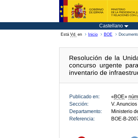
Castellano
Está
Vd.
en
Inicio
BOE
Documento
Resolución de la Unid
concurso urgente para
inventario de infraestr
Publicado en:
«
BOE
»
núm
Sección:
V. Anuncios
Departamento:
Ministerio 
Referencia:
BOE-B-200