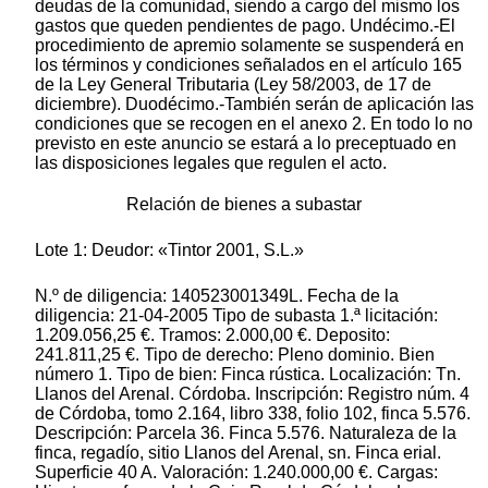
deudas de la comunidad, siendo a cargo del mismo los
gastos que queden pendientes de pago. Undécimo.-El
procedimiento de apremio solamente se suspenderá en
los términos y condiciones señalados en el artículo 165
de la Ley General Tributaria (Ley 58/2003, de 17 de
diciembre). Duodécimo.-También serán de aplicación las
condiciones que se recogen en el anexo 2. En todo lo no
previsto en este anuncio se estará a lo preceptuado en
las disposiciones legales que regulen el acto.
Relación de bienes a subastar
Lote 1: Deudor: «Tintor 2001, S.L.»
N.º de diligencia: 140523001349L. Fecha de la
diligencia: 21-04-2005 Tipo de subasta 1.ª licitación:
1.209.056,25 €. Tramos: 2.000,00 €. Deposito:
241.811,25 €. Tipo de derecho: Pleno dominio. Bien
número 1. Tipo de bien: Finca rústica. Localización: Tn.
Llanos del Arenal. Córdoba. Inscripción: Registro núm. 4
de Córdoba, tomo 2.164, libro 338, folio 102, finca 5.576.
Descripción: Parcela 36. Finca 5.576. Naturaleza de la
finca, regadío, sitio Llanos del Arenal, sn. Finca erial.
Superficie 40 A. Valoración: 1.240.000,00 €. Cargas: