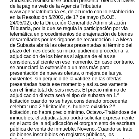
Subastas. Asimismo se podrán presentar ofertas a través
de la página web de la Agencia Tributaria
www.agenciatributaria.es, de acuerdo con lo establecido
en la Resolución 5/2002, de 17 de mayo (B.O.E.
24/05/02), de la Dirección General de Administración
Tributaria, por la que se regula la participación por vía
telemática en procedimientos de enajenación de bienes
desarrollados por los órganos de recaudación. La Mesa
de Subasta abrirá las ofertas presentadas al término del
plazo del mes desde su inicio, pudiendo proceder a la
adjudicación de los bienes si alguna de ellas se
considera suficiente en ese momento. En caso contrario,
se anunciará la extensión a un mes más para
presentación de nuevas ofertas, o mejora de las ya
existentes, sin perjuicio de la validez de las ofertas
presentadas hasta ese momento y así sucesivamente
con el límite total de seis meses. El precio mínimo de
adjudicación directa será el tipo de subasta en 1.ª
licitación cuando no se haya considerado procedente
celebrar una 2.ª licitación; si hubiera existido 2.ª
licitación, no habrá precio mínimo. Octavo.-Tratándose de
inmuebles, el adjudicatario podrá solicitar expresamente
en el acto de la adjudicación el otorgamiento de escritura
pública de venta de inmueble. Noveno.-Cuando se trate
de bienes inscribibles en registros públicos, los