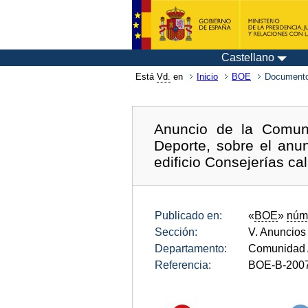
Castellano
Está
Vd.
en
Inicio
BOE
Documento
Anuncio de la Comun
Deporte, sobre el anun
edificio Consejerías c
Publicado en:
«
BOE
»
núm
Sección:
V. Anuncios
Departamento:
Comunidad 
Referencia:
BOE-B-200