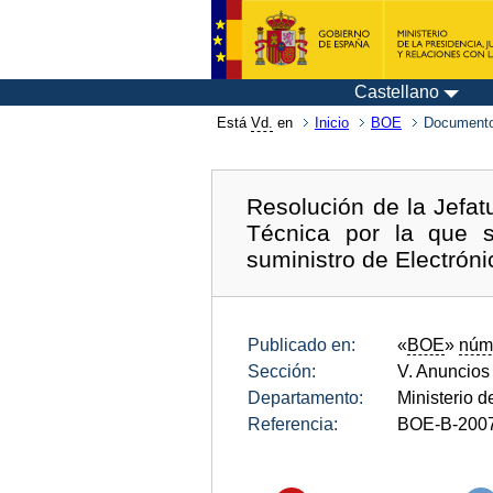
Castellano
Está
Vd.
en
Inicio
BOE
Documento
Resolución de la Jefat
Técnica por la que s
suministro de Electrón
Publicado en:
«
BOE
»
núm
Sección:
V. Anuncios
Departamento:
Ministerio 
Referencia:
BOE-B-200