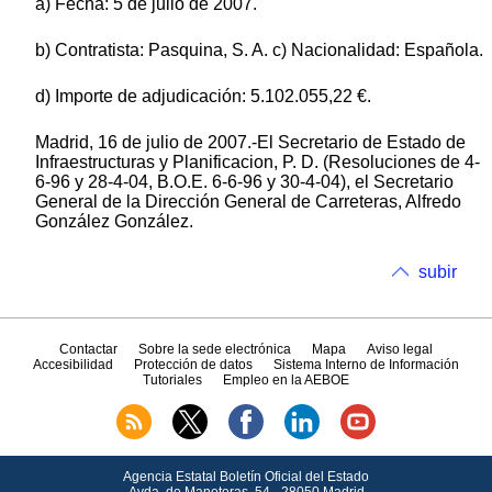
a) Fecha: 5 de julio de 2007.
b) Contratista: Pasquina, S. A. c) Nacionalidad: Española.
d) Importe de adjudicación: 5.102.055,22 €.
Madrid, 16 de julio de 2007.-El Secretario de Estado de
Infraestructuras y Planificacion, P. D. (Resoluciones de 4-
6-96 y 28-4-04, B.O.E. 6-6-96 y 30-4-04), el Secretario
General de la Dirección General de Carreteras, Alfredo
González González.
subir
Contactar
Sobre la sede electrónica
Mapa
Aviso legal
Accesibilidad
Protección de datos
Sistema Interno de Información
Tutoriales
Empleo en la AEBOE
Agencia Estatal Boletín Oficial del Estado
Avda.
de Manoteras, 54 - 28050 Madrid