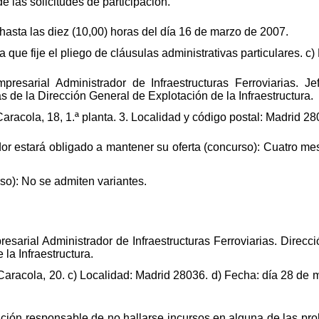
de las solicitudes de participación.
 hasta las diez (10,00) horas del día 16 de marzo de 2007.
que fije el pliego de cláusulas administrativas particulares. c)
presarial Administrador de Infraestructuras Ferroviarias. 
 de la Dirección General de Explotación de la Infraestructura.
 Caracola, 18, 1.ª planta. 3. Localidad y código postal: Madrid 28
ador estará obligado a mantener su oferta (concurso): Cuatro mese
so): No se admiten variantes.
resarial Administrador de Infraestructuras Ferroviarias. Direc
la Infraestructura.
; Caracola, 20. c) Localidad: Madrid 28036. d) Fecha: día 28 de
ación responsable de no hallarse incursos en alguna de las pro