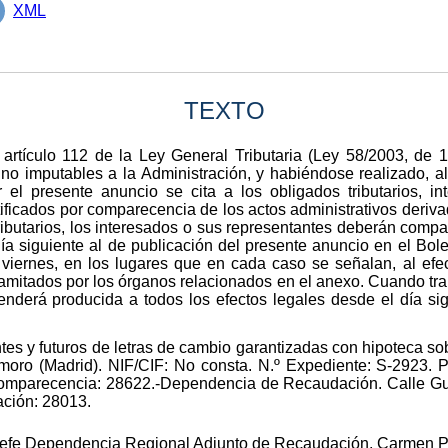
XML
TEXTO
 artículo 112 de la Ley General Tributaria (Ley 58/2003, de 
s no imputables a la Administración, y habiéndose realizado, al
or el presente anuncio se cita a los obligados tributarios, 
tificados por comparecencia de los actos administrativos deriv
ributarios, los interesados o sus representantes deberán comp
ía siguiente al de publicación del presente anuncio en el Bolet
viernes, en los lugares que en cada caso se señalan, al efect
ramitados por los órganos relacionados en el anexo. Cuando tra
tenderá producida a todos los efectos legales desde el día sig
tes y futuros de letras de cambio garantizadas con hipoteca s
oro (Madrid). NIF/CIF: No consta. N.º Expediente: S-2923. P
mparecencia: 28622.-Dependencia de Recaudación. Calle Gu
ación: 28013.
 Jefe Dependencia Regional Adjunto de Recaudación, Carmen P