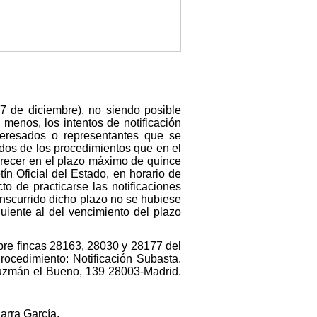
17 de diciembre), no siendo posible
 menos, los intentos de notificación
interesados o representantes que se
ados de los procedimientos que en el
arecer en el plazo máximo de quince
ín Oficial del Estado, en horario de
o de practicarse las notificaciones
nscurrido dicho plazo no se hubiese
uiente al del vencimiento del plazo
obre fincas 28163, 28030 y 28177 del
rocedimiento: Notificación Subasta.
zmán el Bueno, 139 28003-Madrid.
arra García.