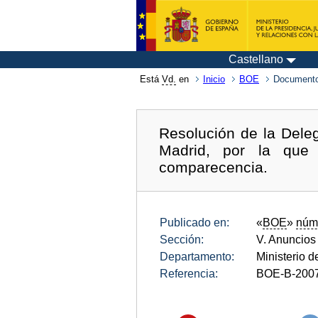
Castellano
Está
Vd.
en
Inicio
BOE
Documento
Resolución de la Deleg
Madrid, por la que 
comparecencia.
Publicado en:
«
BOE
»
núm
Sección:
V. Anuncios
Departamento:
Ministerio 
Referencia:
BOE-B-200