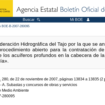
Buscar
Mi BOE
 BOE-B-2007-280095
eración Hidrográfica del Tajo por la que se anun
rocedimiento abierto para la contratación de 
de los acuíferos profundos en la cabecera de l
ía».
.
280, de 22 de noviembre de 2007, páginas 13834 a 13835 (2
- A. Subastas y concursos de obras y servicios
de Medio Ambiente
7-280095