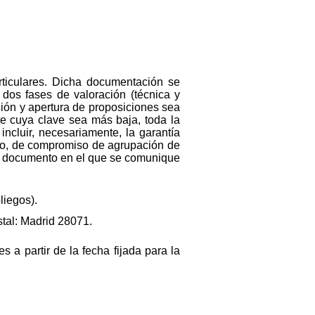
rticulares. Dicha documentación se
dos fases de valoración (técnica y
ión y apertura de proposiciones sea
te cuya clave sea más baja, toda la
ncluir, necesariamente, la garantía
caso, de compromiso de agrupación de
 y documento en el que se comunique
liegos).
stal: Madrid 28071.
s a partir de la fecha fijada para la