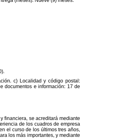
entrega (meses): Nueve (9) meses.
).
ión. c) Localidad y código postal:
 de documentos e información: 17 de
y financiera, se acreditará mediante
xperiencia de los cuadros de empresa
en el curso de los últimos tres años,
ara los más importantes, y mediante