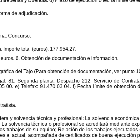
Entrepeñas y Buendía. d) Plazo de ejecución o fecha límite de 
forma de adjudicación.
rma: Concurso.
. Importe total (euros). 177.954,27.
8 euros. 6. Obtención de documentación e información.
ráfica del Tajo (Para obtención de documentación, ver punto 10
gal, 81. Segunda planta. Despacho 212. Servicio de Contratac
05 00. e) Telefax: 91.470 03 04. f) Fecha límite de obtención
ratista.
era y solvencia técnica y profesional: La solvencia económica 
s. La solvencia técnica o profesional se acreditará mediante e
los trabajos de su equipo; Relación de los trabajos ejecutados 
res al actual, acompañada de certificados de buena ejecución p