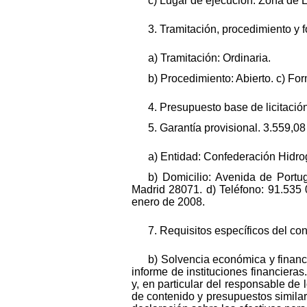
c) Lugar de ejecución: Zona de 
3. Tramitación, procedimiento y 
a) Tramitación: Ordinaria.
b) Procedimiento: Abierto. c) Fo
4. Presupuesto base de licitación
5. Garantía provisional. 3.559,0
a) Entidad: Confederación Hidrog
b) Domicilio: Avenida de Portu
Madrid 28071. d) Teléfono: 91.535 
enero de 2008.
7. Requisitos específicos del cont
b) Solvencia económica y financi
informe de instituciones financiera
y, en particular del responsable de 
de contenido y presupuestos simila