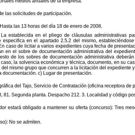
rsonales medios anuales de la empresa.
de las solicitudes de participación.
 Hasta las 13 horas del día 18 de enero de 2008.
La establecida en el pliego de cláusulas administrativas pa
 especifica en el apartado 2.5.2 del mismo, estableciéndose 
n caso de licitar a varios expedientes cuya fecha de presentac
irán en el sobre de documentación administrativa del expedien
esto de los sobres de documentación administrativa deberán i
 su caso, la solvencia económica y técnica, documento, en su 
del mismo grupo que concurren a la licitación del expediente
la documentación. c) Lugar de presentación.
áfica del Tajo, Servicio de Contratación (oficina receptora de p
l, 81. Segunda planta. Despacho 212. 3. Localidad y código po
tador estará obligado a mantener su oferta (concurso): Tres mese
so): No se admiten.