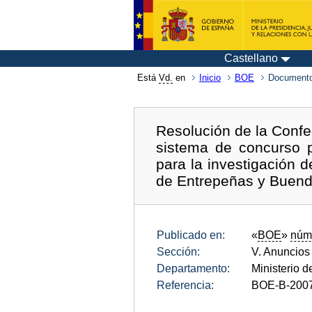
Castellano
Está
Vd.
en
Inicio
BOE
Documento
Resolución de la Confed
sistema de concurso p
para la investigación 
de Entrepeñas y Buend
Publicado en:
«
BOE
»
núm
Sección:
V. Anuncios
Departamento:
Ministerio 
Referencia:
BOE-B-200