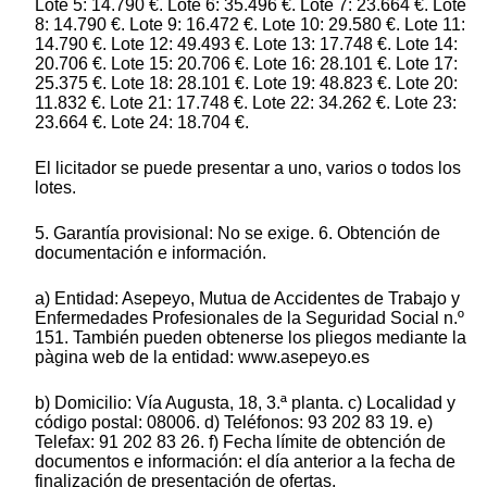
Lote 5: 14.790 €. Lote 6: 35.496 €. Lote 7: 23.664 €. Lote
8: 14.790 €. Lote 9: 16.472 €. Lote 10: 29.580 €. Lote 11:
14.790 €. Lote 12: 49.493 €. Lote 13: 17.748 €. Lote 14:
20.706 €. Lote 15: 20.706 €. Lote 16: 28.101 €. Lote 17:
25.375 €. Lote 18: 28.101 €. Lote 19: 48.823 €. Lote 20:
11.832 €. Lote 21: 17.748 €. Lote 22: 34.262 €. Lote 23:
23.664 €. Lote 24: 18.704 €.
El licitador se puede presentar a uno, varios o todos los
lotes.
5. Garantía provisional: No se exige. 6. Obtención de
documentación e información.
a) Entidad: Asepeyo, Mutua de Accidentes de Trabajo y
Enfermedades Profesionales de la Seguridad Social n.º
151. También pueden obtenerse los pliegos mediante la
pàgina web de la entidad: www.asepeyo.es
b) Domicilio: Vía Augusta, 18, 3.ª planta. c) Localidad y
código postal: 08006. d) Teléfonos: 93 202 83 19. e)
Telefax: 91 202 83 26. f) Fecha límite de obtención de
documentos e información: el día anterior a la fecha de
finalización de presentación de ofertas.