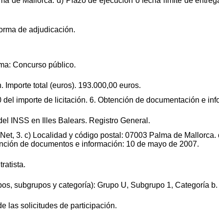
lma de Mallorca. d) Plazo de ejecución o fecha límite de entr
forma de adjudicación.
rma: Concurso público.
. Importe total (euros). 193.000,00 euros.
0 del importe de licitación. 6. Obtención de documentación e in
del INSS en Illes Balears. Registro General.
 Net, 3. c) Localidad y código postal: 07003 Palma de Mallorca. 
tención de documentos e información: 10 de mayo de 2007.
ratista.
upos, subgrupos y categoría): Grupo U, Subgrupo 1, Categoría b.
de las solicitudes de participación.