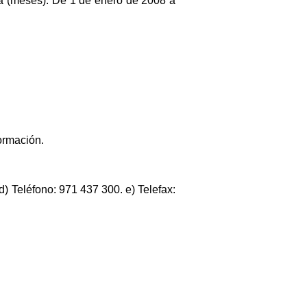
ega (meses): De 1 de enero de 2008 a
formación.
d) Teléfono: 971 437 300. e) Telefax: