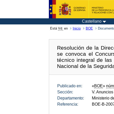
Castellano
Está
Vd.
en
Inicio
BOE
Documento
Resolución de la Direc
se convoca el Concurs
técnico integral de las
Nacional de la Segurida
Publicado en:
«
BOE
»
núm
Sección:
V. Anuncios
Departamento:
Ministerio d
Referencia:
BOE-B-200