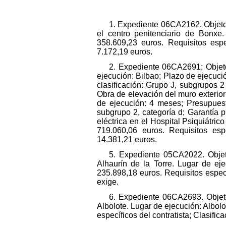
1. Expediente 06CA2162. Objeto 
el centro penitenciario de Bonxe
358.609,23 euros. Requisitos espec
7.172,19 euros.
2. Expediente 06CA2691; Objeto 
ejecución: Bilbao; Plazo de ejecució
clasificación: Grupo J, subgrupos 2
Obra de elevación del muro exterio
de ejecución: 4 meses; Presupuesto
subgrupo 2, categoría d; Garantía 
eléctrica en el Hospital Psiquiátric
719.060,06 euros. Requisitos espe
14.381,21 euros.
5. Expediente 05CA2022. Objeto
Alhaurín de la Torre. Lugar de eje
235.898,18 euros. Requisitos especí
exige.
6. Expediente 06CA2693. Objeto 
Albolote. Lugar de ejecución: Albol
específicos del contratista; Clasifi