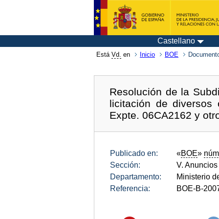
Castellano
Está
Vd.
en
Inicio
BOE
Documento
Resolución de la Subdi
licitación de diverso
Expte. 06CA2162 y otr
Publicado en:
«
BOE
»
núm
Sección:
V. Anuncios
Departamento:
Ministerio de
Referencia:
BOE-B-200