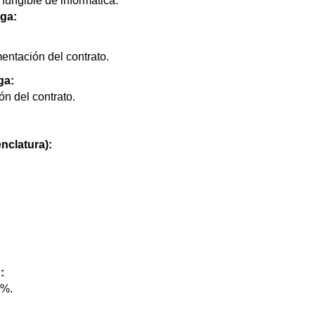
 fungible de informática.
ega:
ntación del contrato.
ga:
n del contrato.
nclatura):
:
0%.