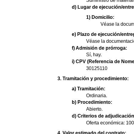
Suministro de material
d) Lugar de ejecución/entr
1) Domicilio:
Véase la docume
e) Plazo de ejecución/entre
Véase la documentació
f) Admisión de prórroga:
Sí, hay.
i) CPV (Referencia de Nome
30125110
3. Tramitación y procedimiento:
a) Tramitación:
Ordinaria.
b) Procedimiento:
Abierto.
d) Criterios de adjudicación
Oferta económica: 10
4. Valor estimado del contrato: