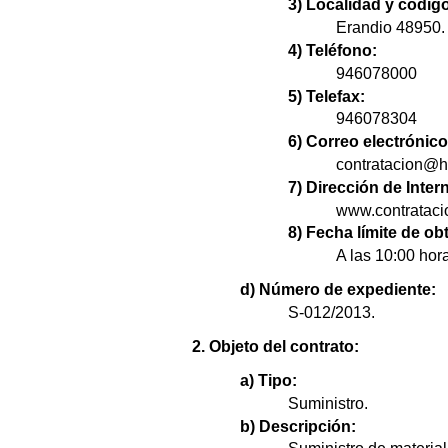
3) Localidad y código
Erandio 48950.
4) Teléfono:
946078000
5) Telefax:
946078304
6) Correo electrónico
contratacion@hs
7) Dirección de Intern
www.contratacio
8) Fecha límite de o
A las 10:00 hora
d) Número de expediente:
S-012/2013.
2. Objeto del contrato:
a) Tipo:
Suministro.
b) Descripción: