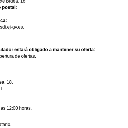
xe Bidea, 18.
 postal:
ica:
di.ej-gv.es.
licitador estará obligado a mantener su oferta:
ertura de ofertas.
ea, 18.
l:
las 12:00 horas.
tario.