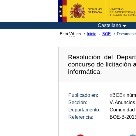
Castellano
Está
Vd.
en
Inicio
BOE
Documento
Resolución del Depar
concurso de licitación 
informática.
Publicado en:
«
BOE
»
núm
Sección:
V. Anuncios
Departamento:
Comunidad 
Referencia:
BOE-B-201