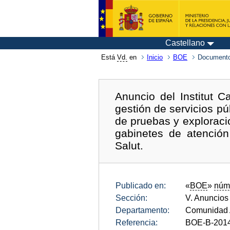
Castellano
Está
Vd.
en
Inicio
BOE
Documento
Anuncio del Institut C
gestión de servicios pú
de pruebas y exploraci
gabinetes de atención 
Salut.
Publicado en:
«
BOE
»
núm
Sección:
V. Anuncios
Departamento:
Comunidad 
Referencia:
BOE-B-201