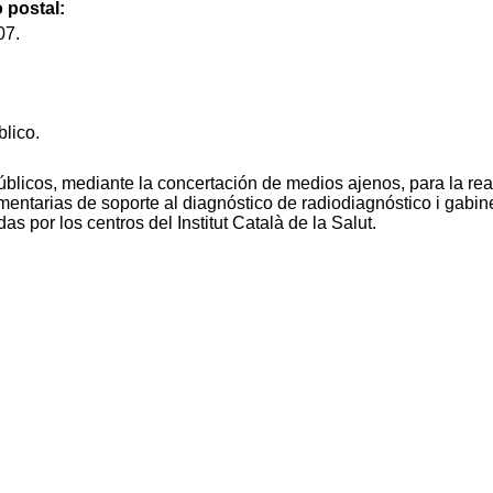
 postal:
07.
blico.
úblicos, mediante la concertación de medios ajenos, para la rea
entarias de soporte al diagnóstico de radiodiagnóstico i gabin
das por los centros del Institut Català de la Salut.