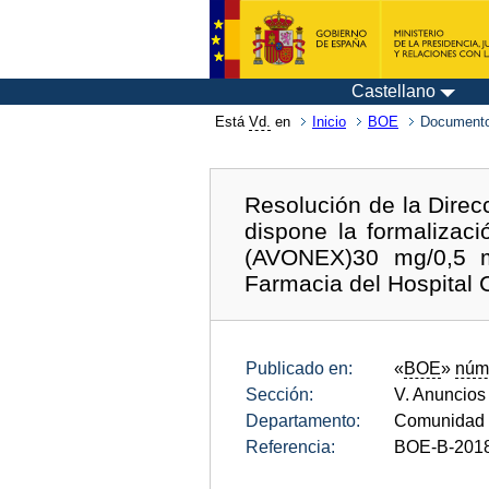
Castellano
Está
Vd.
en
Inicio
BOE
Documento
Resolución de la Direc
dispone la formalizac
(AVONEX)30 mg/0,5 ml
Farmacia del Hospital 
Publicado en:
«
BOE
»
núm
Sección:
V. Anuncios
Departamento:
Comunidad 
Referencia:
BOE-B-201