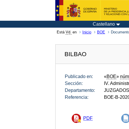
Castellano
Está
Vd.
en
Inicio
BOE
Documento
BILBAO
Publicado en:
«
BOE
»
núm
Sección:
IV. Administ
Departamento:
JUZGADOS 
Referencia:
BOE-B-202
PDF