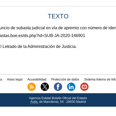
TEXTO
io de subasta judicial en vía de apremio con número de ide
subastas.boe.es/ds.php?id=SUB-JA-2020-146901
l Letrado de la Administración de Justicia.
a
Aviso legal
Accesibilidad
Protección de datos
Sistema Interno de In
Agencia Estatal Boletín Oficial del Estado
Avda.
de Manoteras, 54 - 28050 Madrid