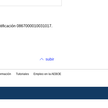
ntificación 0867000010031017.
subir
formación
Tutoriales
Empleo en la AEBOE