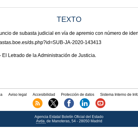
TEXTO
io de subasta judicial en vía de apremio con número de ide
subastas.boe.es/ds.php?id=SUB-JA-2020-143413
 El Letrado de la Administración de Justicia.
a
Aviso legal
Accesibilidad
Protección de datos
Sistema Interno de In
Agencia Estatal Boletín Oficial del Estado
Avda.
de Manoteras, 54 - 28050 Madrid