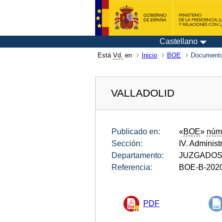
Castellano
Está
Vd.
en
Inicio
BOE
Documento
VALLADOLID
Publicado en:
«
BOE
»
núm
Sección:
IV. Administ
Departamento:
JUZGADOS 
Referencia:
BOE-B-202
PDF