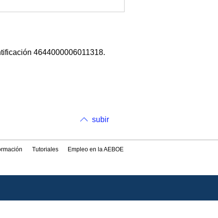
ntificación 4644000006011318.
subir
formación
Tutoriales
Empleo en la AEBOE