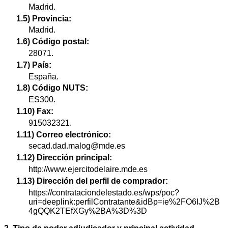
Madrid.
1.5) Provincia:
Madrid.
1.6) Código postal:
28071.
1.7) País:
España.
1.8) Código NUTS:
ES300.
1.10) Fax:
915032321.
1.11) Correo electrónico:
secad.dad.malog@mde.es
1.12) Dirección principal:
http://www.ejercitodelaire.mde.es
1.13) Dirección del perfil de comprador:
https://contrataciondelestado.es/wps/poc?
uri=deeplink:perfilContratante&idBp=ie%2FO6IJ%2B
4gQQK2TEfXGy%2BA%3D%3D