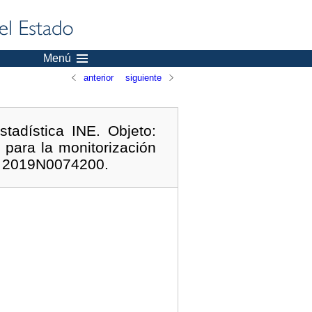
Menú
anterior
siguiente
tadística INE. Objeto:
 para la monitorización
e: 2019N0074200.