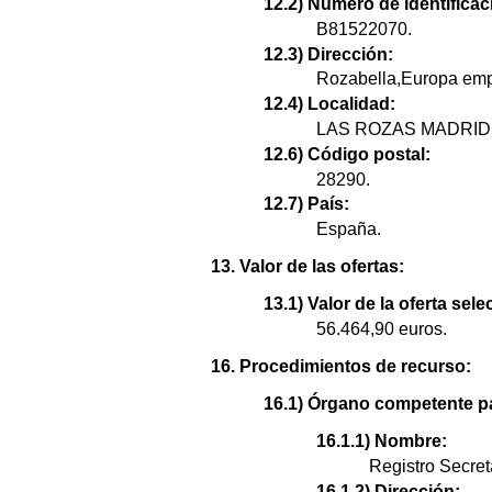
12.2) Número de identificaci
B81522070.
12.3) Dirección:
Rozabella,Europa empres
12.4) Localidad:
LAS ROZAS MADRID
12.6) Código postal:
28290.
12.7) País:
España.
13. Valor de las ofertas:
13.1) Valor de la oferta sel
56.464,90 euros.
16. Procedimientos de recurso:
16.1) Órgano competente pa
16.1.1) Nombre:
Registro Secret
16.1.2) Dirección: