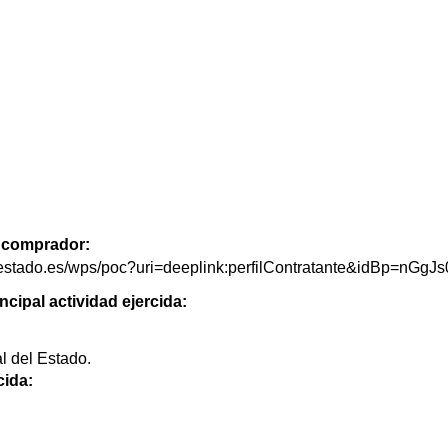
de comprador:
delestado.es/wps/poc?uri=deeplink:perfilContratante&idBp=
ncipal actividad ejercida:
l del Estado.
cida:
.