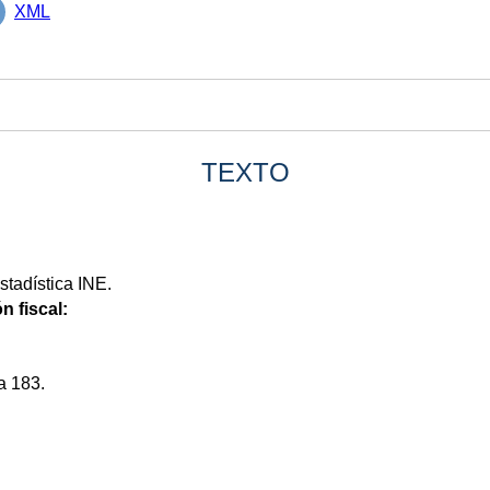
XML
TEXTO
stadística INE.
n fiscal:
a 183.