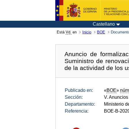
Castellano
Está
Vd.
en
Inicio
BOE
Documento
Anuncio de formalizac
Suministro de renovaci
de la actividad de los
Publicado en:
«
BOE
»
núm
Sección:
V. Anuncios
Departamento:
Ministerio 
Referencia:
BOE-B-202