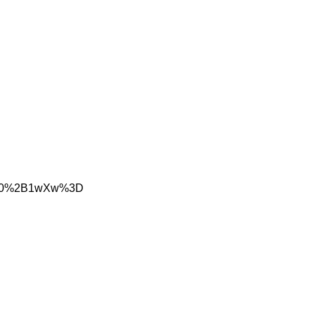
nGgJs0%2B1wXw%3D