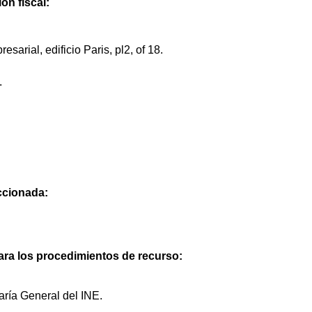
ón fiscal:
arial, edificio Paris, pl2, of 18.
.
eccionada:
ra los procedimientos de recurso:
aría General del INE.