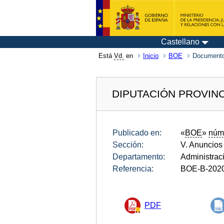
Castellano
Está
Vd.
en
Inicio
BOE
Documento
DIPUTACIÓN PROVINC
Publicado en:
«
BOE
»
núm
Sección:
V. Anuncios
Departamento:
Administrac
Referencia:
BOE-B-202
PDF