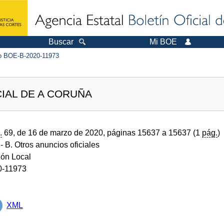
Buscar
Mi BOE
 BOE-B-2020-11973
IAL DE A CORUÑA
.
69, de 16 de marzo de 2020, páginas 15637 a 15637 (1
pág.
)
- B. Otros anuncios oficiales
ión Local
0-11973
XML