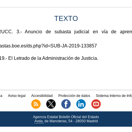
TEXTO
. 3.- Anuncio de subasta judicial en vía de apremio
subastas.boe.es/ds.php?id=SUB-JA-2019-133857
.- El Letrado de la Administración de Justicia.
a
Aviso legal
Accesibilidad
Protección de datos
Sistema Interno de In
Agencia Estatal Boletín Oficial del Estado
Avda.
de Manoteras, 54 - 28050 Madrid