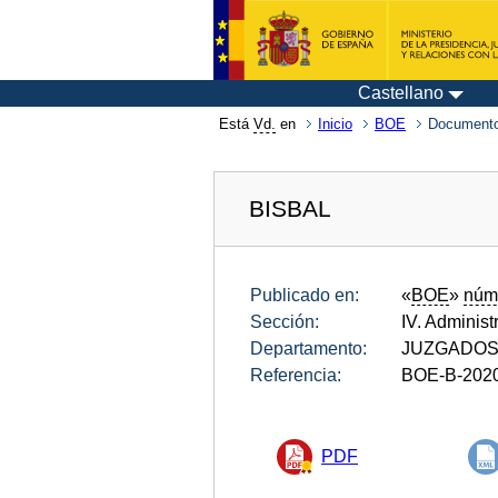
Castellano
Está
Vd.
en
Inicio
BOE
Documento
BISBAL
Publicado en:
«
BOE
»
núm
Sección:
IV. Administ
Departamento:
JUZGADOS 
Referencia:
BOE-B-202
PDF