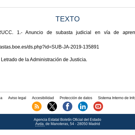
TEXTO
. 1.- Anuncio de subasta judicial en vía de apremio
subastas.boe.es/ds.php?id=SUB-JA-2019-135891
 Letrado de la Administración de Justicia.
a
Aviso legal
Accesibilidad
Protección de datos
Sistema Interno de In
Agencia Estatal Boletín Oficial del Estado
Avda.
de Manoteras, 54 - 28050 Madrid