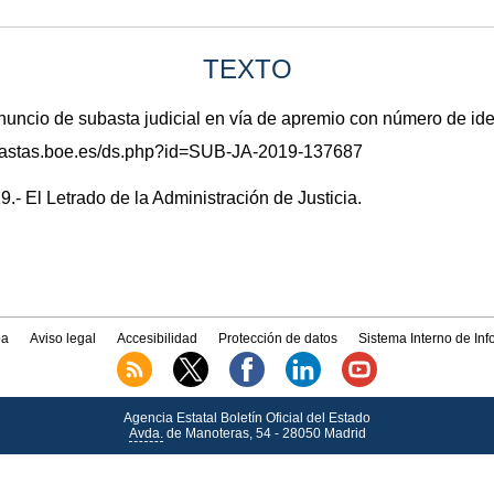
TEXTO
cio de subasta judicial en vía de apremio con número de id
subastas.boe.es/ds.php?id=SUB-JA-2019-137687
- El Letrado de la Administración de Justicia.
a
Aviso legal
Accesibilidad
Protección de datos
Sistema Interno de In
Agencia Estatal Boletín Oficial del Estado
Avda.
de Manoteras, 54 - 28050 Madrid