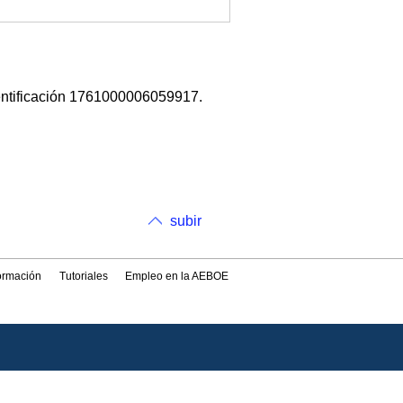
entificación 1761000006059917.
subir
formación
Tutoriales
Empleo en la AEBOE