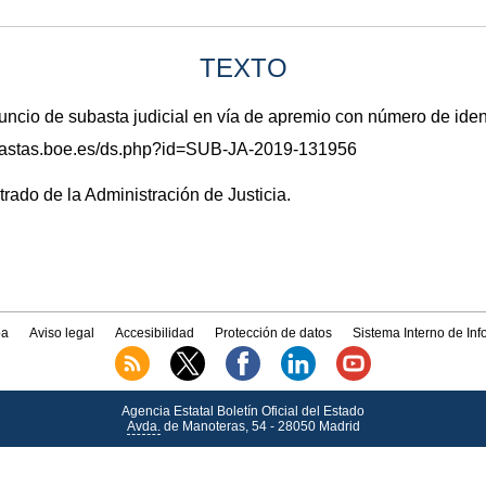
TEXTO
io de subasta judicial en vía de apremio con número de ide
subastas.boe.es/ds.php?id=SUB-JA-2019-131956
trado de la Administración de Justicia.
a
Aviso legal
Accesibilidad
Protección de datos
Sistema Interno de In
Agencia Estatal Boletín Oficial del Estado
Avda.
de Manoteras, 54 - 28050 Madrid