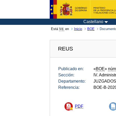
Castellano
Está
Vd.
en
Inicio
BOE
Documento
REUS
Publicado en:
«
BOE
»
núm
Sección:
IV. Administ
Departamento:
JUZGADOS 
Referencia:
BOE-B-202
PDF