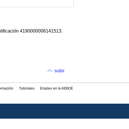
ntificación 4190000006141513.
subir
formación
Tutoriales
Empleo en la AEBOE