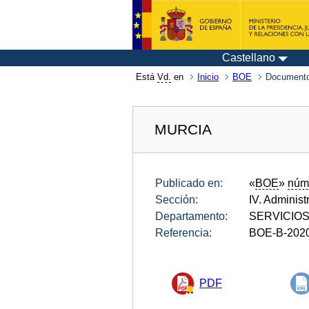
Castellano
Está
Vd.
en
Inicio
BOE
Documento
MURCIA
Publicado en:
«
BOE
»
núm
Sección:
IV. Administ
Departamento:
SERVICIO
Referencia:
BOE-B-202
PDF