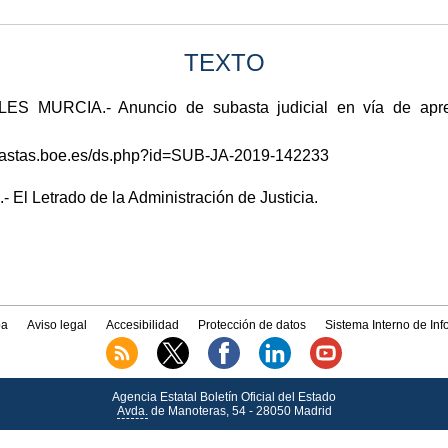
TEXTO
MURCIA.- Anuncio de subasta judicial en vía de aprem
subastas.boe.es/ds.php?id=SUB-JA-2019-142233
- El Letrado de la Administración de Justicia.
a
Aviso legal
Accesibilidad
Protección de datos
Sistema Interno de In
Agencia Estatal Boletín Oficial del Estado
Avda.
de Manoteras, 54 - 28050 Madrid