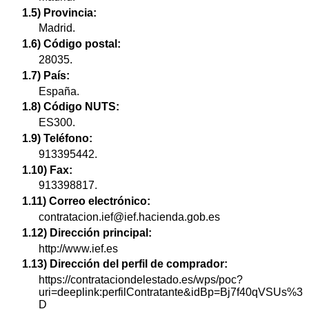
1.5) Provincia:
Madrid.
1.6) Código postal:
28035.
1.7) País:
España.
1.8) Código NUTS:
ES300.
1.9) Teléfono:
913395442.
1.10) Fax:
913398817.
1.11) Correo electrónico:
contratacion.ief@ief.hacienda.gob.es
1.12) Dirección principal:
http://www.ief.es
1.13) Dirección del perfil de comprador:
https://contrataciondelestado.es/wps/poc?
uri=deeplink:perfilContratante&idBp=Bj7f40qVSUs%3
D