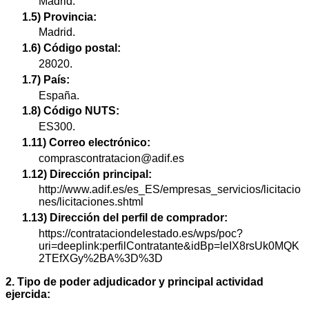
Madrid.
1.5) Provincia:
Madrid.
1.6) Código postal:
28020.
1.7) País:
España.
1.8) Código NUTS:
ES300.
1.11) Correo electrónico:
comprascontratacion@adif.es
1.12) Dirección principal:
http://www.adif.es/es_ES/empresas_servicios/licitacio
nes/licitaciones.shtml
1.13) Dirección del perfil de comprador:
https://contrataciondelestado.es/wps/poc?
uri=deeplink:perfilContratante&idBp=leIX8rsUk0MQK
2TEfXGy%2BA%3D%3D
2. Tipo de poder adjudicador y principal actividad
ejercida: