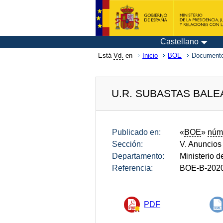
Castellano
Está
Vd.
en
Inicio
BOE
Documento
U.R. SUBASTAS BAL
Publicado en:
«
BOE
»
núm
Sección:
V. Anuncios
Departamento:
Ministerio 
Referencia:
BOE-B-202
PDF