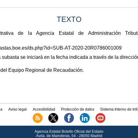
TEXTO
rativa de la Agencia Estatal de Administración Tribu
/subastas.boe.es/ds.php?id=SUB-AT-2020-20R0786001009
 subasta se iniciará en la fecha indicada a través de la dirección
e del Equipo Regional de Recaudación.
a
Aviso legal
Accesibilidad
Protección de datos
Sistema Interno de In
Agencia Estatal Boletín Oficial del Estado
Avda.
de Manoteras, 54 - 28050 Madrid