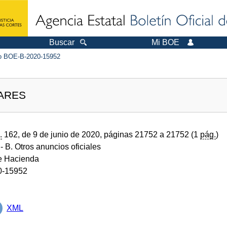
Buscar
Mi BOE
 BOE-B-2020-15952
EARES
.
162, de 9 de junio de 2020, páginas 21752 a 21752 (1
pág.
)
- B. Otros anuncios oficiales
de Hacienda
0-15952
XML