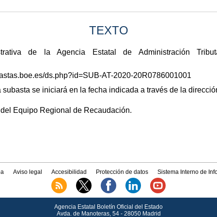
TEXTO
rativa de la Agencia Estatal de Administración Tribu
/subastas.boe.es/ds.php?id=SUB-AT-2020-20R0786001001
 subasta se iniciará en la fecha indicada a través de la dirección
e del Equipo Regional de Recaudación.
a
Aviso legal
Accesibilidad
Protección de datos
Sistema Interno de In
Agencia Estatal Boletín Oficial del Estado
Avda.
de Manoteras, 54 - 28050 Madrid