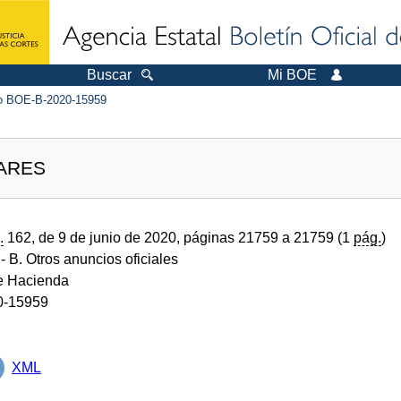
Buscar
Mi BOE
 BOE-B-2020-15959
EARES
.
162, de 9 de junio de 2020, páginas 21759 a 21759 (1
pág.
)
- B. Otros anuncios oficiales
de Hacienda
0-15959
XML