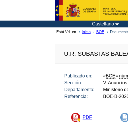
Castellano
Está
Vd.
en
Inicio
BOE
Documento
U.R. SUBASTAS BAL
Publicado en:
«
BOE
»
núm
Sección:
V. Anuncios
Departamento:
Ministerio 
Referencia:
BOE-B-202
PDF