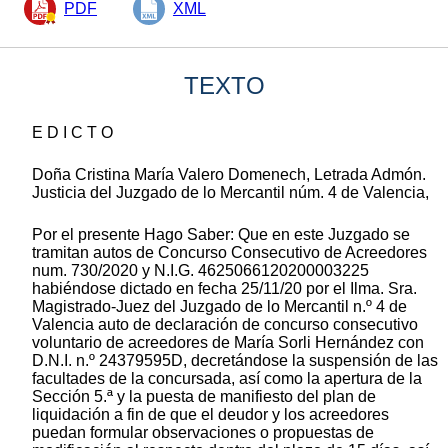
PDF
XML
TEXTO
E D I C T O
Doña Cristina María Valero Domenech, Letrada Admón.
Justicia del Juzgado de lo Mercantil núm. 4 de Valencia,
Por el presente Hago Saber: Que en este Juzgado se
tramitan autos de Concurso Consecutivo de Acreedores
num. 730/2020 y N.I.G. 4625066120200003225
habiéndose dictado en fecha 25/11/20 por el Ilma. Sra.
Magistrado-Juez del Juzgado de lo Mercantil n.º 4 de
Valencia auto de declaración de concurso consecutivo
voluntario de acreedores de María Sorli Hernández con
D.N.I. n.º 24379595D, decretándose la suspensión de las
facultades de la concursada, así como la apertura de la
Sección 5.ª y la puesta de manifiesto del plan de
liquidación a fin de que el deudor y los acreedores
puedan formular observaciones o propuestas de