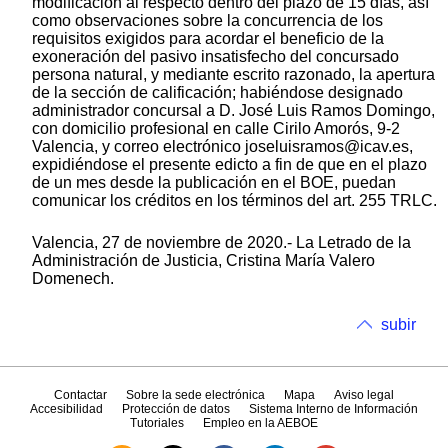
modificación al respecto dentro del plazo de 15 días, así
como observaciones sobre la concurrencia de los
requisitos exigidos para acordar el beneficio de la
exoneración del pasivo insatisfecho del concursado
persona natural, y mediante escrito razonado, la apertura
de la sección de calificación; habiéndose designado
administrador concursal a D. José Luis Ramos Domingo,
con domicilio profesional en calle Cirilo Amorós, 9-2
Valencia, y correo electrónico joseluisramos@icav.es,
expidiéndose el presente edicto a fin de que en el plazo
de un mes desde la publicación en el BOE, puedan
comunicar los créditos en los términos del art. 255 TRLC.
Valencia, 27 de noviembre de 2020.- La Letrado de la
Administración de Justicia, Cristina María Valero
Domenech.
subir
Contactar
Sobre la sede electrónica
Mapa
Aviso legal
Accesibilidad
Protección de datos
Sistema Interno de Información
Tutoriales
Empleo en la AEBOE